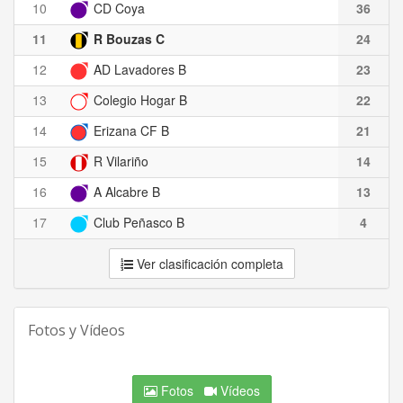
10
CD Coya
36
11
R Bouzas C
24
12
AD Lavadores B
23
13
Colegio Hogar B
22
14
Erizana CF B
21
15
R Vilariño
14
16
A Alcabre B
13
17
Club Peñasco B
4
Ver clasificación completa
Fotos y Vídeos
Fotos
Vídeos