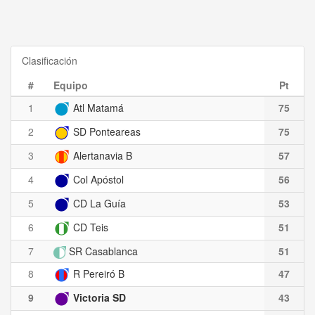
Clasificación
#
Equipo
Pt
1
Atl Matamá
75
2
SD Ponteareas
75
3
Alertanavia B
57
4
Col Apóstol
56
5
CD La Guía
53
6
CD Teis
51
7
SR Casablanca
51
8
R Pereiró B
47
9
Victoria SD
43