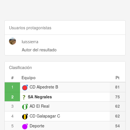
Usuarios protagonistas
luissierra
Autor del resultado
Clasificación
#
Equipo
Pt
1
CD Alpedrete B
81
2
SA Negrales
75
3
AD El Real
62
4
CD Galapagar C
62
5
Deporte
54