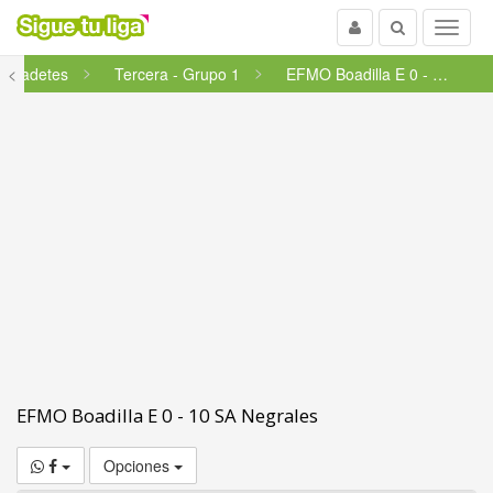
Usuario
Buscar
Menu
<
Cadetes
Tercera - Grupo 1
EFMO Boadilla E 0 - 10 SA Negrales
EFMO Boadilla E 0 - 10 SA Negrales
Opciones