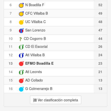
6
N Boadilla F
52
7
CFC Villalba B
49
8
UC Villalba C
48
9
San Lorenzo
47
10
CD Cogorro B
44
11
CD El Escorial
26
12
Atl Villalba B
24
13
EFMO Boadilla E
23
14
Atl Leonés
21
15
AD Collado
13
16
G Colmenarejo B
13
Ver clasificación completa