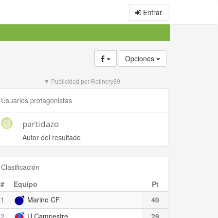
Entrar
Opciones
▼ Publicidad por Refinery89
Usuarios protagonistas
partidazo
Autor del resultado
Clasificación
#
Equipo
Pt
1
Marino CF
40
2
U Campestre
29