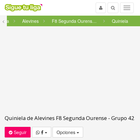
Usuario
Buscar
Menu
licia
<
Alevines
F8 Segunda Ourense - Grupo 42
Quiniela
Quiniela de Alevines F8 Segunda Ourense - Grupo 42
Seguir
Opciones