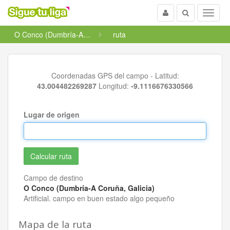
Usuario
Buscar
Menu
O Conco (Dumbría-A Coruña, Galicia)
ruta
Coordenadas GPS del campo - Latitud:
43.004482269287
Longitud:
-9.1116676330566
Lugar de origen
Campo de destino
O Conco (Dumbría-A Coruña, Galicia)
Artificial. campo en buen estado algo pequeño
Mapa de la ruta