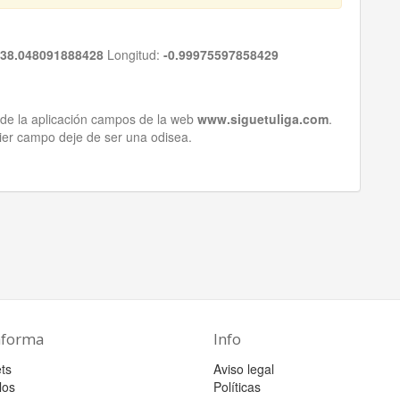
38.048091888428
Longitud:
-0.99975597858429
de la aplicación campos de la web
www.siguetuliga.com
.
ier campo deje de ser una odisea.
aforma
Info
ts
Aviso legal
los
Políticas