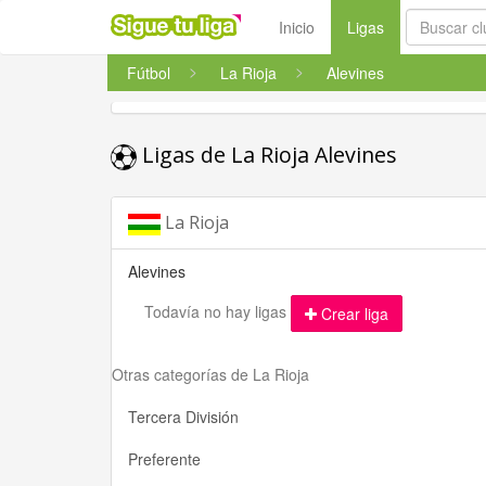
(current)
Inicio
Ligas
Fútbol
La Rioja
Alevines
Ligas de La Rioja Alevines
La Rioja
Alevines
Todavía no hay ligas
Crear liga
Otras categorías de La Rioja
Tercera División
Preferente