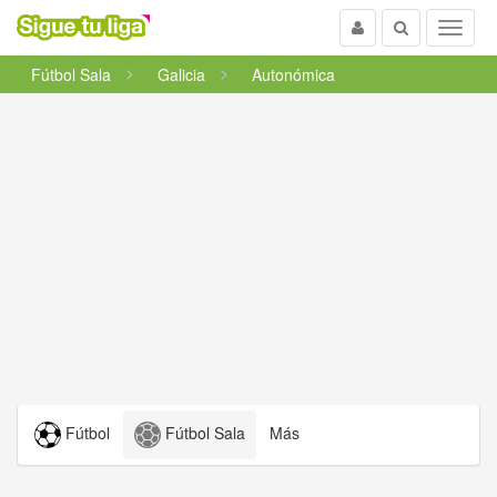
Usuario
Buscar
Menu
Fútbol Sala
Galicia
Autonómica
Fútbol
Fútbol Sala
Más