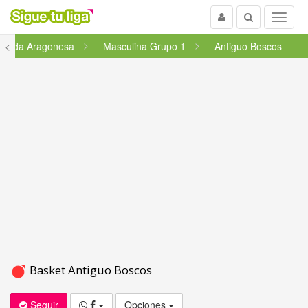
Usuario
Buscar
Menu
gunda Aragonesa
<
Masculina Grupo 1
Antiguo Boscos
Basket Antiguo Boscos
Seguir
Opciones