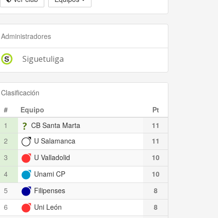
Administradores
Siguetuliga
Clasificación
#
Equipo
Pt
1
CB Santa Marta
11
2
U Salamanca
11
3
U Valladolid
10
4
Unami CP
10
5
Filipenses
8
6
Uni León
8