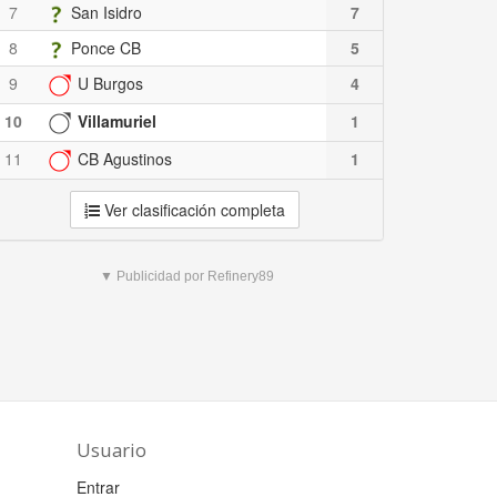
7
San Isidro
7
8
Ponce CB
5
9
U Burgos
4
10
Villamuriel
1
11
CB Agustinos
1
Ver clasificación completa
▼ Publicidad por Refinery89
Usuario
Entrar