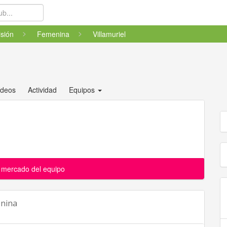
isión
Femenina
Villamuriel
ídeos
Actividad
Equipos
l mercado del equipo
enina