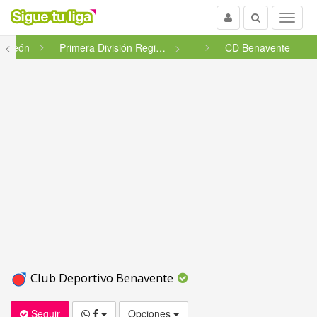
Usuario
Buscar
Menu
 y León
<
Primera División Regional
CD Benavente
Club Deportivo Benavente
Seguir
Opciones