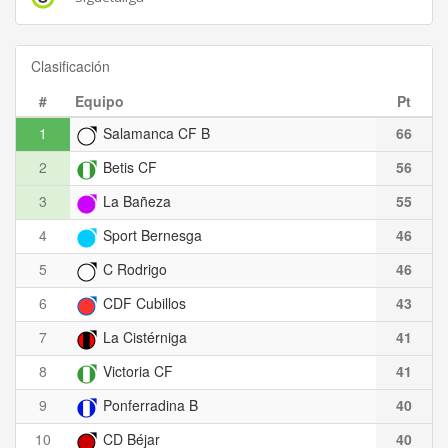
Clasificación
#
Equipo
Pt
1
Salamanca CF B
66
2
Betis CF
56
3
La Bañeza
55
4
Sport Bernesga
46
5
C Rodrigo
46
6
CDF Cubillos
43
7
La Cistérniga
41
8
Victoria CF
41
9
Ponferradina B
40
10
CD Béjar
40