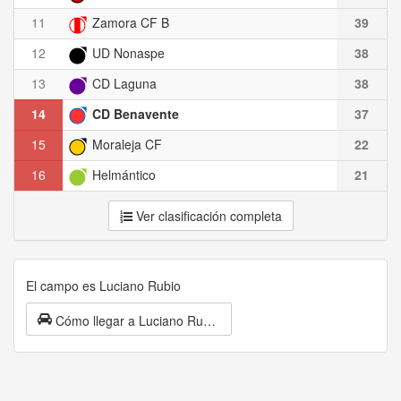
11
Zamora CF B
39
12
UD Nonaspe
38
13
CD Laguna
38
14
CD Benavente
37
15
Moraleja CF
22
16
Helmántico
21
Ver clasificación completa
El campo es Luciano Rubio
Cómo llegar a Luciano Rubio