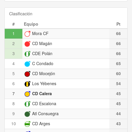
Clasificación
#
Equipo
Pt
1
Mora CF
66
2
CD Magán
66
3
CDE Polán
66
4
C Condado
65
5
CD Mocejón
60
6
Los Yébenes
54
7
CD Calera
45
8
CD Escalona
45
9
Atl Consuegra
44
10
CD Arges
43