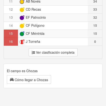
11
AB Novés
34
12
CD Recas
33
13
EF Patrocinio
32
14
CF Polígono
15
15
CF Méntrida
15
16
J Torreña
0
Ver clasificación completa
El campo es Chozas
Cómo llegar a Chozas