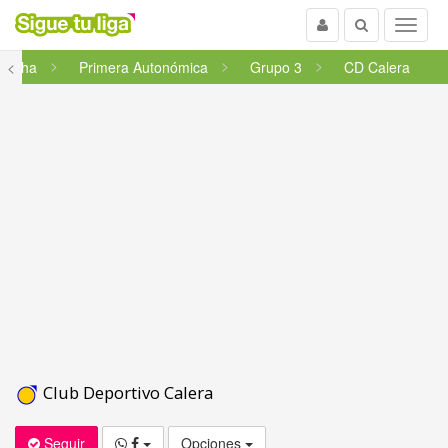
Usuario
Buscar
Menu
Mancha
<
Primera Autonómica
Grupo 3
CD Calera
Club Deportivo Calera
Seguir
Opciones