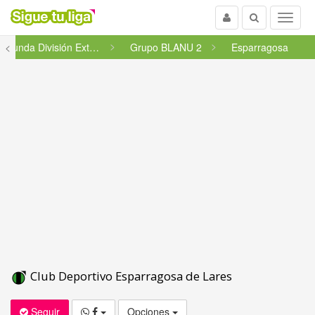
Usuario
Buscar
Menu
<
Segunda División Extremeña
Grupo BLANU 2
Esparragosa
Club Deportivo Esparragosa de Lares
Seguir
Opciones