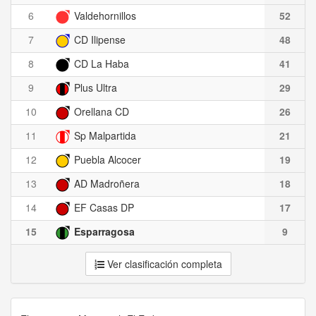
6
Valdehornillos
52
7
CD Ilipense
48
8
CD La Haba
41
9
Plus Ultra
29
10
Orellana CD
26
11
Sp Malpartida
21
12
Puebla Alcocer
19
13
AD Madroñera
18
14
EF Casas DP
17
15
Esparragosa
9
Ver clasificación completa