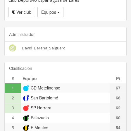
Club Deportivo Esparragosa de Lares
Ver club
Equipos
Administrador
David_Llerena_Salguero
Clasificación
#
Equipo
Pt
1
CD Metelinense
67
2
San Bartolomé
66
3
SP Herrera
62
4
Palazuelo
60
5
F Montes
54