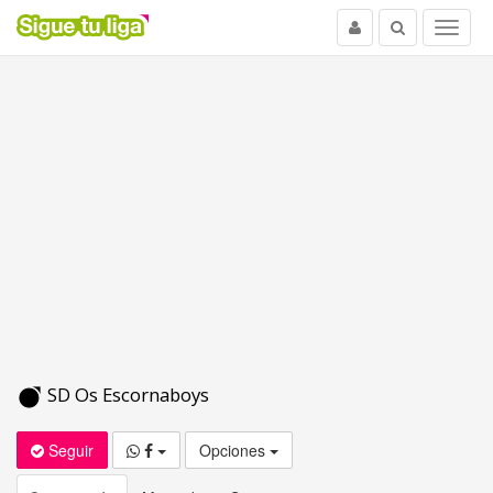
Usuario
Buscar
Menu
SD Os Escornaboys
Seguir
Opciones