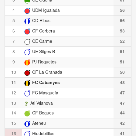
4
UDM Igualada
56
5
CD Ribes
56
6
CF Corbera
53
7
CE Carme
52
8
UE Sitges B
51
9
PJ Roquetes
51
10
CF La Granada
50
11
FC Cabanyes
48
12
FC Masquefa
47
13
Atl Vilanova
47
14
CF Begues
44
15
Ateneu
42
16
Riudebitlles
41