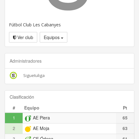
Fútbol Club Les Cabanyes
Ver club
Equipos
Administradores
Siguetuliga
Clasificación
#
Equipo
Pt
1
AE Piera
65
2
AE Moja
63
3
CE Ódena
61