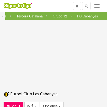
Usuario
Buscar
Menu
luña
<
Tercera Catalana
Grupo 12
FC Cabanyes
Fútbol Club Les Cabanyes
Seguir
Opciones