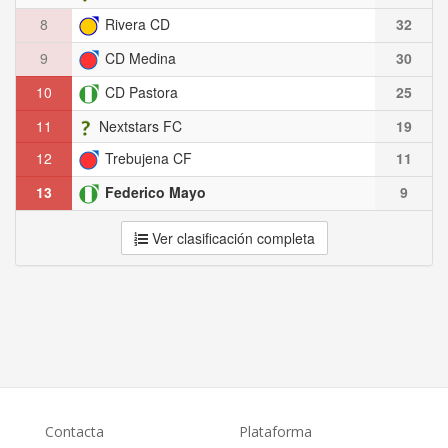
8
Rivera CD
32
9
CD Medina
30
10
CD Pastora
25
11
Nextstars FC
19
12
Trebujena CF
11
13
Federico Mayo
9
Ver clasificación completa
Contacta
Plataforma