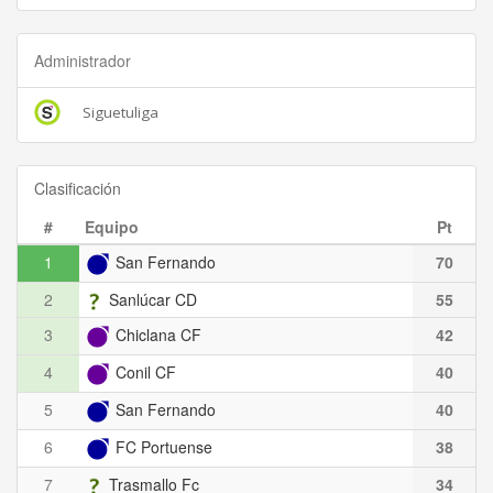
Administrador
Siguetuliga
Clasificación
#
Equipo
Pt
1
San Fernando
70
2
Sanlúcar CD
55
3
Chiclana CF
42
4
Conil CF
40
5
San Fernando
40
6
FC Portuense
38
7
Trasmallo Fc
34