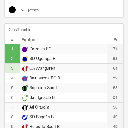
weqweqw
Clasificación
#
Equipo
Pt
1
Zorrotza FC
71
2
SD Ugeraga B
68
3
CA Aranguren
61
4
Balmaseda FC B
59
5
Sopuerta Sport
53
6
San Ignacio B
51
7
Atl Ortuella
50
8
SD Begoña B
49
9
Retuerto Sport B
49