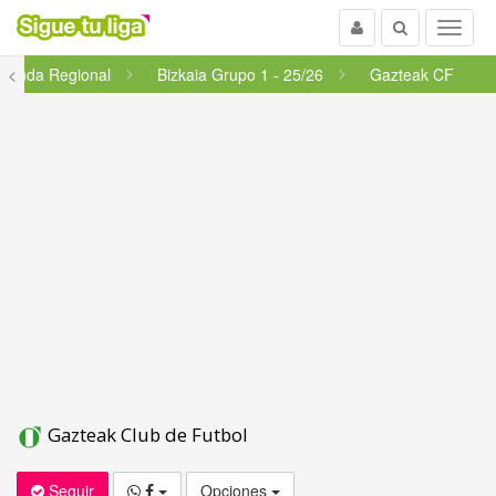
Usuario
Buscar
Menu
gunda Regional
<
Bizkaia Grupo 1 - 25/26
Gazteak CF
Gazteak Club de Futbol
Seguir
Opciones