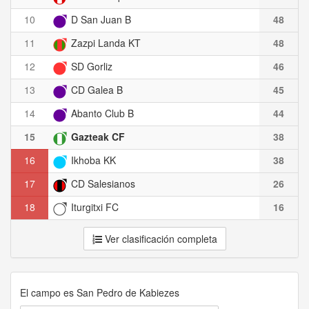
10
D San Juan B
48
11
Zazpi Landa KT
48
12
SD Gorliz
46
13
CD Galea B
45
14
Abanto Club B
44
15
Gazteak CF
38
16
Ikhoba KK
38
17
CD Salesianos
26
18
Iturgitxi FC
16
Ver clasificación completa
El campo es San Pedro de Kabiezes