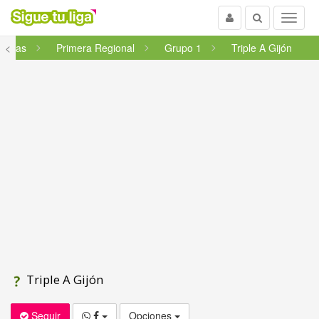
Usuario
Buscar
Menu
turias
<
Primera Regional
Grupo 1
Triple A Gijón
Triple A Gijón
Seguir
Opciones