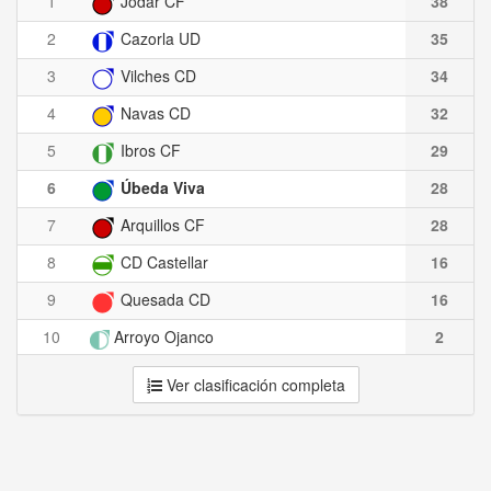
1
Jódar CF
38
2
Cazorla UD
35
3
Vilches CD
34
4
Navas CD
32
5
Ibros CF
29
6
Úbeda Viva
28
7
Arquillos CF
28
8
CD Castellar
16
9
Quesada CD
16
10
Arroyo Ojanco
2
Ver clasificación completa