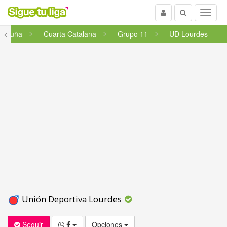
Usuario
Buscar
Menu
ataluña
<
Cuarta Catalana
Grupo 11
UD Lourdes
Unión Deportiva Lourdes
Seguir
Opciones