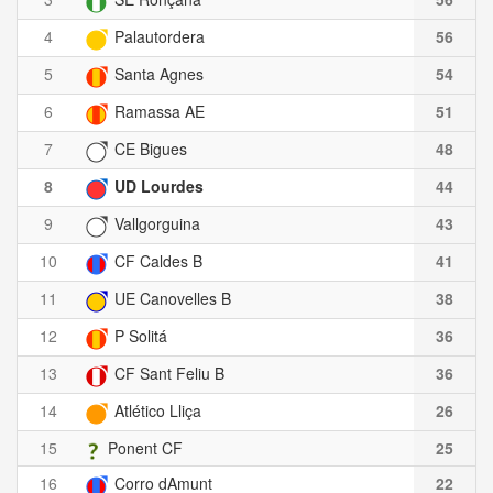
4
Palautordera
56
5
Santa Agnes
54
6
Ramassa AE
51
7
CE Bigues
48
8
UD Lourdes
44
9
Vallgorguina
43
10
CF Caldes B
41
11
UE Canovelles B
38
12
P Solitá
36
13
CF Sant Feliu B
36
14
Atlético Lliça
26
15
Ponent CF
25
16
Corro dAmunt
22