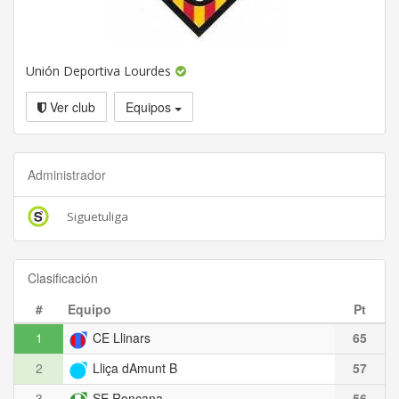
Unión Deportiva Lourdes
Ver club
Equipos
Administrador
Siguetuliga
Clasificación
#
Equipo
Pt
1
CE Llinars
65
2
Lliça dAmunt B
57
3
SE Ronçana
56