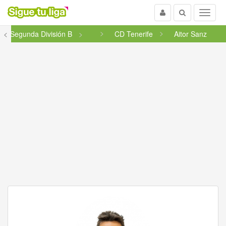
Usuario
Buscar
Menu
<
Segunda División B
CD Tenerife
Aitor Sanz