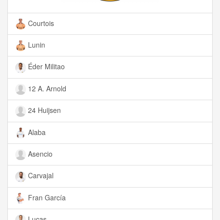
Courtois
Lunin
Éder Militao
12 A. Arnold
24 Huijsen
Alaba
Asencio
Carvajal
Fran García
Lucas