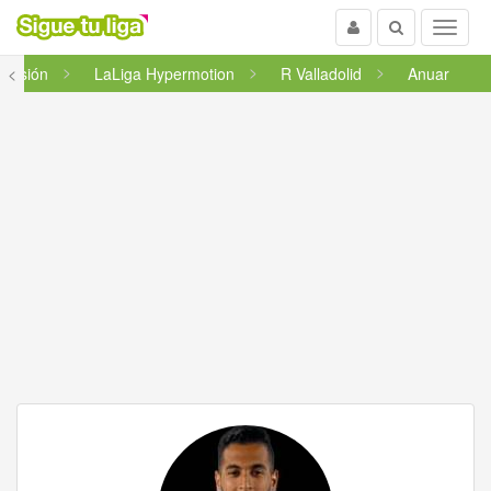
Usuario
Buscar
Menu
ivisión
<
LaLiga Hypermotion
R Valladolid
Anuar