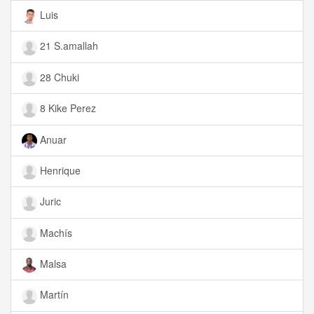
Luis
21 S.amallah
28 Chuki
8 Kike Perez
Anuar
Henrique
Juric
Machís
Malsa
Martín