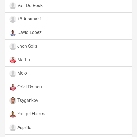
Van De Beek
18 A.ounahi
David López
Jhon Solis
Martín
Melo
Oriol Romeu
Tsygankov
Yangel Herrera
Asprilla