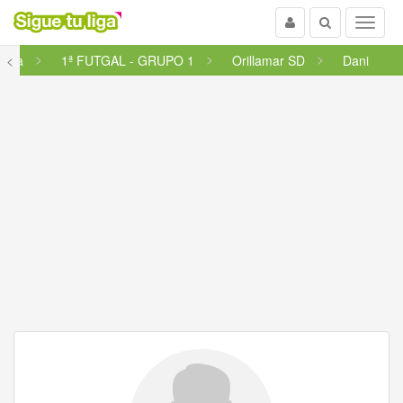
Usuario
Buscar
Menu
licia
<
1ª FUTGAL - GRUPO 1
Orillamar SD
Dani