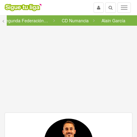
Usuario
Buscar
Menu
<
Segunda Federación - Grupo 1 ...
CD Numancia
Alain García