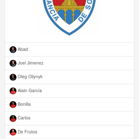
Abad
Joel Jimenez
Oleg Oliynyk
Alain García
Bonilla
Carlos
De Frutos