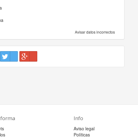
a
na
Avisar datos incorrectos
aforma
Info
ts
Aviso legal
los
Políticas