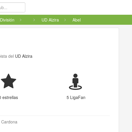
División
UD Alzira
Abel
ista del
UD Alzira
0 estrellas
5 LigaFan
z Cardona