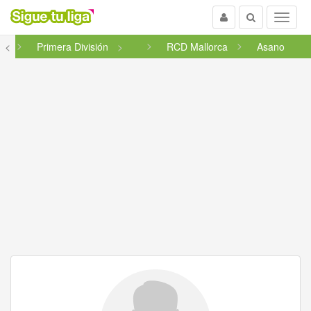
Usuario
Buscar
Menu
al
<
Primera División
RCD Mallorca
Asano