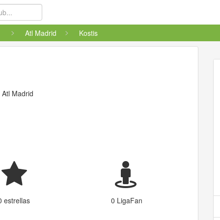
Atl Madrid
Kostis
l
Atl Madrid
0 estrellas
0 LigaFan