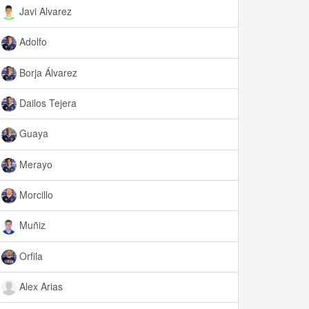
Javi Alvarez
Adolfo
Borja Álvarez
Dailos Tejera
Guaya
Merayo
Morcillo
Muñiz
Orfila
Alex Arias