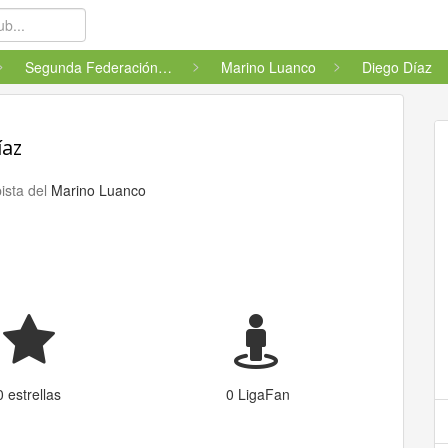
Segunda Federación - Grupo 1 ...
Marino Luanco
Diego Díaz
íaz
ista del
Marino Luanco
0 estrellas
0 LigaFan