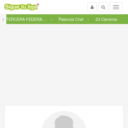
Usuario
Buscar
Menu
<
: TERCERA FEDERACIÓN - GRUPO ...
Palencia Crist
23 Cisneros