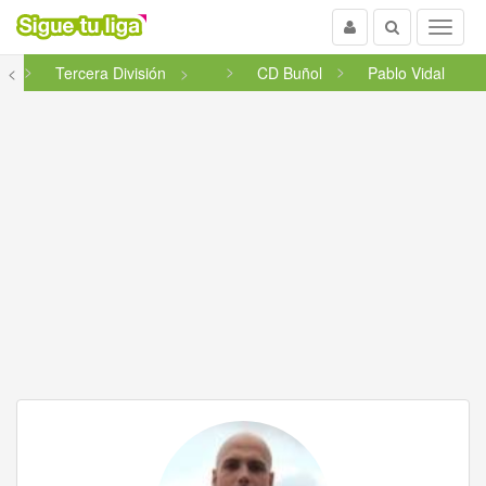
Usuario
Buscar
Menu
na
<
Tercera División
CD Buñol
Pablo Vidal