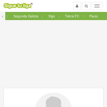
Usuario
Buscar
Menu
cia
<
Segunda Galicia
Vigo
Tebra FC
Paulo