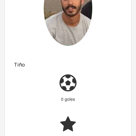
Tiño
0 goles