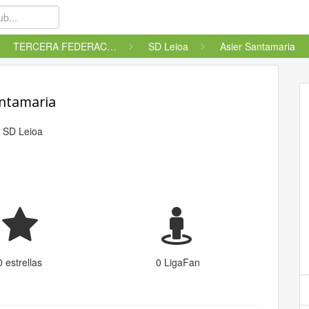
TERCERA FEDERACIÓN - GRUPO 4
SD Leioa
Asier Santamaria
antamaria
l
SD Leioa
0 estrellas
0 LigaFan