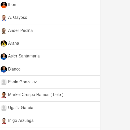
Ibon
A. Gayoso
Ander Peciña
Arana
Asier Santamaria
Blanco
Ekain Gonzalez
Markel Crespo Ramos ( Lele )
Ugaitz García
Íñigo Arzuaga