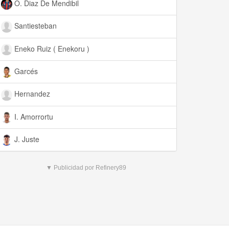
O. Diaz De Mendibil
Santiesteban
Eneko Ruiz ( Enekoru )
Garcés
Hernandez
I. Amorrortu
J. Juste
▼ Publicidad por Refinery89