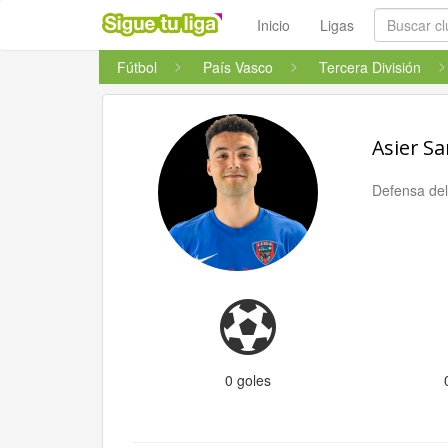
Inicio
Ligas
Fútbol
País Vasco
Tercera División
Asier S
Defensa de
0 goles