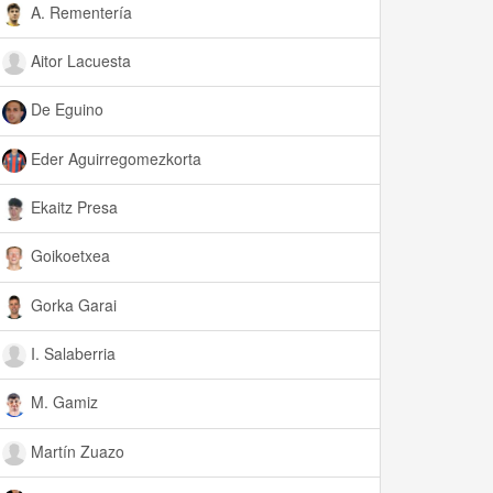
A. Rementería
Aitor Lacuesta
De Eguino
Eder Aguirregomezkorta
Ekaitz Presa
Goikoetxea
Gorka Garai
I. Salaberria
M. Gamiz
Martín Zuazo