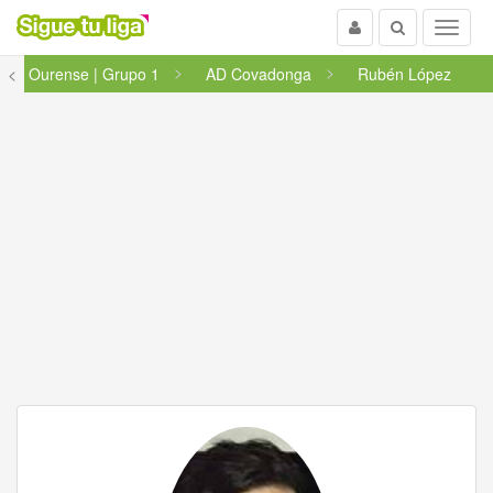
Usuario
Buscar
Menu
<
Ourense | Grupo 1
AD Covadonga
Rubén López