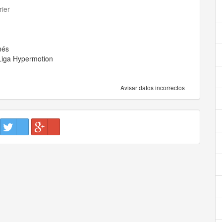
rier
nés
Liga Hypermotion
Avisar datos incorrectos