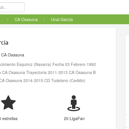
CA Osasuna
Unai García
rcía
l
CA Osasuna
cimiento Esquiroz (Navarra) Fecha 03 Febrero 1992
a CA Osasuna Trayectoria 2011-2013 CA Osasuna B
CA Osasuna 2014-2015 CD Tudelano (Cedido)
0 estrellas
20 LigaFan