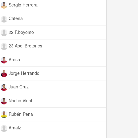
Sergio Herrera
Catena
22 F.boyomo
23 Abel Bretones
Areso
Jorge Herrando
Juan Cruz
Nacho Vidal
Rubén Peña
Arnaiz