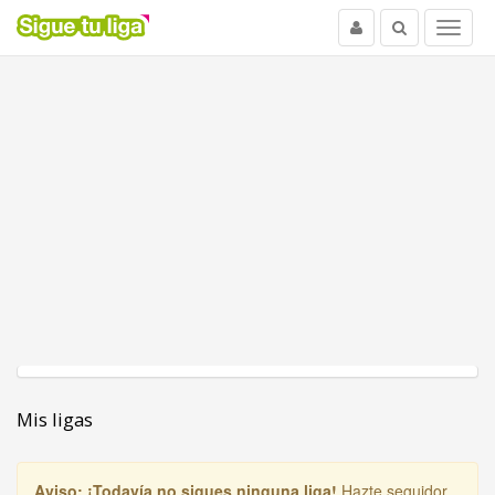
Usuario
Buscar
Menu
Mis ligas
Aviso:
¡Todavía no sigues ninguna liga!
Hazte seguidor