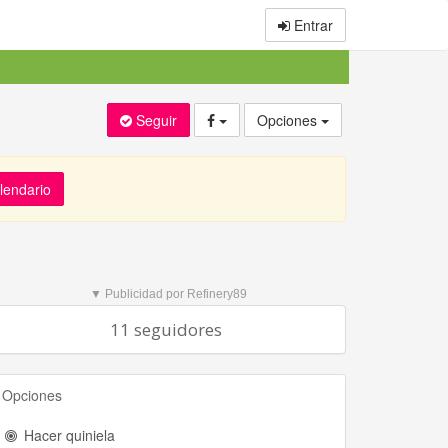
Entrar
Seguir
Opciones
alendario
▼ Publicidad por Refinery89
11 seguidores
Opciones
Hacer quiniela