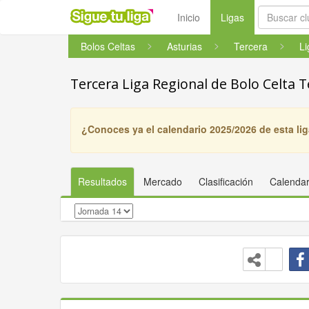
(current)
Inicio
Ligas
Bolos Celtas
Asturias
Tercera
Tercera Liga Regional de Bolo Celta T
¿Conoces ya el calendario 2025/2026 de esta li
Resultados
Mercado
Clasificación
Calendar