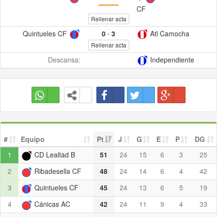
CF
Rellenar acta
Quintueles CF
0
·
3
Atl Camocha
Rellenar acta
Descansa:
Independiente
#
Equipo
Pt
J
G
E
P
DG
1
CD Lealtad B
51
24
15
6
3
25
2
Ribadesella CF
48
24
14
6
4
42
3
Quintueles CF
45
24
13
6
5
19
4
Cánicas AC
42
24
11
9
4
33