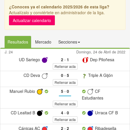
¿Conoces ya el calendario 2025/2026 de esta liga?
Actualízalo y conviértete en administrador de la liga.
Actualizar calendario
Resultados
Mercado
Secciones
J. 24
Domingo, 24 de Abril de 2022
UD Sariego
2
·
1
Dep Piloñesa
Rellenar acta
CD Deva
0
·
5
Triple A Gijón
Rellenar acta
Manuel Rubio
5
·
0
CF
Estudiantes
Rellenar acta
CD Lealtad B
4
·
0
Urraca CF B
Rellenar acta
Cánicas AC
2
·
2
Ribadesella