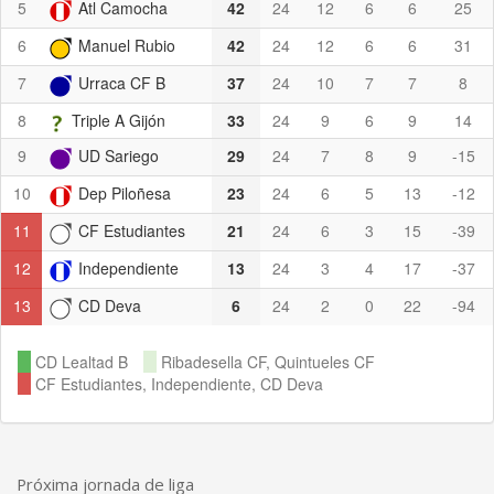
5
Atl Camocha
42
24
12
6
6
25
6
Manuel Rubio
42
24
12
6
6
31
7
Urraca CF B
37
24
10
7
7
8
8
Triple A Gijón
33
24
9
6
9
14
9
UD Sariego
29
24
7
8
9
-15
10
Dep Piloñesa
23
24
6
5
13
-12
11
CF Estudiantes
21
24
6
3
15
-39
12
Independiente
13
24
3
4
17
-37
13
CD Deva
6
24
2
0
22
-94
CD Lealtad B
Ribadesella CF, Quintueles CF
CF Estudiantes, Independiente, CD Deva
Próxima jornada de liga