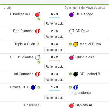
J. 25
Domingo, 1 de Mayo de 2022
Ribadesella CF
6
·
3
UD Sariego
Rellenar acta
Dep Piloñesa
2
·
4
CD Deva
Rellenar acta
Triple A Gijón
3
·
4
Manuel Rubio
Rellenar acta
CF Estudiantes
0
·
2
Quintueles CF
Rellenar acta
Atl Camocha
3
·
3
CD Lealtad B
Rellenar acta
Urraca CF B
1
·
0
Independiente
Rellenar acta
Descansa:
Cánicas AC