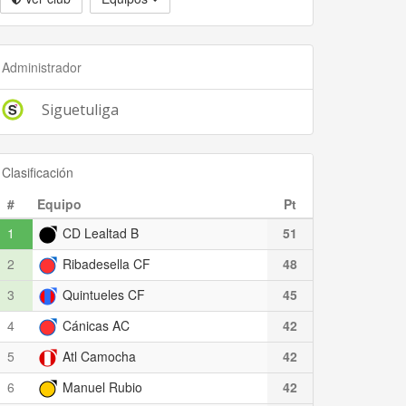
Administrador
Siguetuliga
Clasificación
#
Equipo
Pt
1
CD Lealtad B
51
2
Ribadesella CF
48
3
Quintueles CF
45
4
Cánicas AC
42
5
Atl Camocha
42
6
Manuel Rubio
42