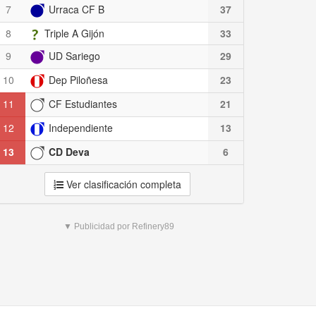
7
Urraca CF B
37
8
Triple A Gijón
33
9
UD Sariego
29
10
Dep Piloñesa
23
11
CF Estudiantes
21
12
Independiente
13
13
CD Deva
6
Ver clasificación completa
▼ Publicidad por Refinery89