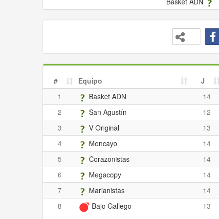
Basket ADN
#
Equipo
J
1
Basket ADN
14
2
San Agustín
12
3
V Original
13
4
Moncayo
14
5
Corazonistas
14
6
Megacopy
14
7
Marianistas
14
8
Bajo Gallego
13