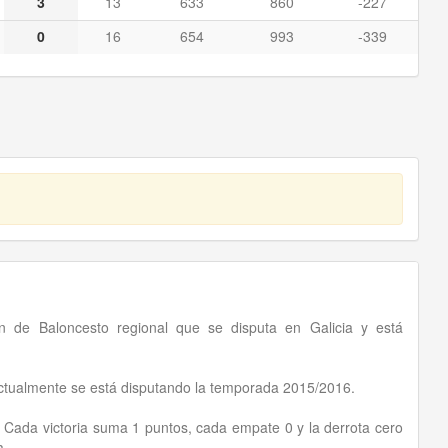
3
13
633
860
-227
0
16
654
993
-339
n de Baloncesto regional que se disputa en Galicia y está
actualmente se está disputando la temporada 2015/2016.
. Cada victoria suma 1 puntos, cada empate 0 y la derrota cero
a.