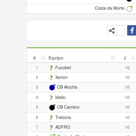
Costa da Morte
#
Equipo
J
1
Fucobet
16
2
Xerion
16
3
CB Atocha
16
4
Idefic
16
5
CB Cambre
16
6
Trebons
16
7
ADFRO
16