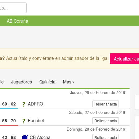
AB Coruña
ga?
Actualízalo y conviértete en administrador de la liga.
Actualizar c
io
Jugadores
Quiniela
Más
Jueves, 25 de Febrero de 2016
69
·
62
ADFRO
Rellenar acta
Sábado, 27 de Febrero de 2016
58
·
70
Fucobet
Rellenar acta
Domingo, 28 de Febrero de 2016
42
·
68
CB Atocha
Rellenar acta