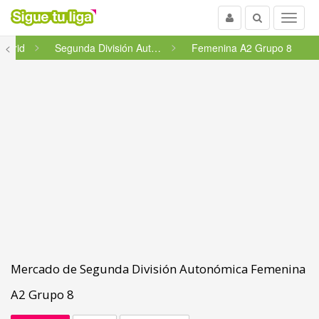
Usuario
Buscar
Menu
adrid
<
Segunda División Autonómica
Femenina A2 Grupo 8
Mercado de Segunda División Autonómica Femenina
A2 Grupo 8