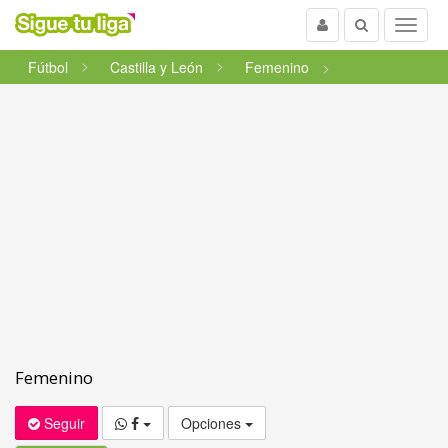
Usuario
Buscar
Menu
Fútbol
Castilla y León
Femenino
Femenino
Seguir
Opciones