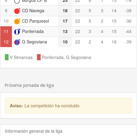
8
Burgos CF B
25
22
8
1
13
-14
9
CD Navega
18
22
5
3
14
-38
10
CD Parquesol
17
22
5
2
15
-36
11
Ponferrada
13
22
3
4
15
-44
12
G Segoviana
10
22
2
4
16
-39
V Simancas
Ponferrada, G Segoviana
Próxima jornada de liga
Aviso:
La competición ha concluido
Información general de la liga