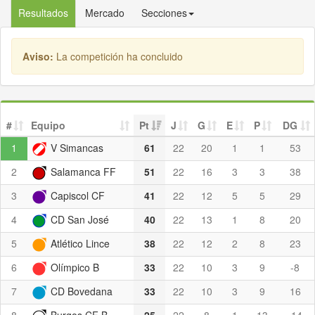
Resultados
Mercado
Secciones
Aviso:
La competición ha concluido
#
Equipo
Pt
J
G
E
P
DG
1
V Simancas
61
22
20
1
1
53
2
Salamanca FF
51
22
16
3
3
38
3
Capiscol CF
41
22
12
5
5
29
4
CD San José
40
22
13
1
8
20
5
Atlético Lince
38
22
12
2
8
23
6
Olímpico B
33
22
10
3
9
-8
7
CD Bovedana
33
22
10
3
9
16