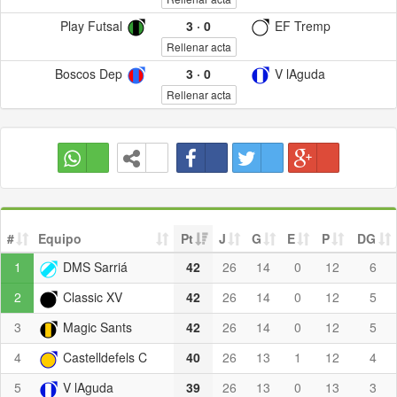
Play Futsal
3
·
0
EF Tremp
Rellenar acta
Boscos Dep
3
·
0
V lAguda
Rellenar acta
#
Equipo
Pt
J
G
E
P
DG
1
DMS Sarriá
42
26
14
0
12
6
2
Classic XV
42
26
14
0
12
5
3
Magic Sants
42
26
14
0
12
5
4
Castelldefels C
40
26
13
1
12
4
5
V lAguda
39
26
13
0
13
3