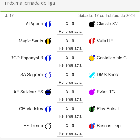
Próxima jornada de liga
J. 17
Sábado, 17 de Febrero de 2024
V lAguda
3
·
0
Classic XV
Rellenar acta
Magic Sants
3
·
0
Valls UE
Rellenar acta
RCD Espanyol B
3
·
0
Castelldefels C
Rellenar acta
SA Sagrera
3
·
0
DMS Sarriá
Rellenar acta
AE Salzinar FS
3
·
0
Evian TG
Rellenar acta
CE Maristes
3
·
0
Play Futsal
Rellenar acta
EF Tremp
3
·
0
Boscos Dep
Rellenar acta