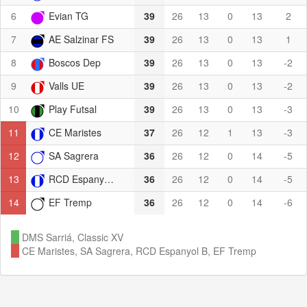
6
Evian TG
39
26
13
0
13
2
7
AE Salzinar FS
39
26
13
0
13
1
8
Boscos Dep
39
26
13
0
13
-2
9
Valls UE
39
26
13
0
13
-2
10
Play Futsal
39
26
13
0
13
-3
11
CE Maristes
37
26
12
1
13
-3
12
SA Sagrera
36
26
12
0
14
-5
13
RCD Espanyol B
36
26
12
0
14
-5
14
EF Tremp
36
26
12
0
14
-6
DMS Sarriá, Classic XV
CE Maristes, SA Sagrera, RCD Espanyol B, EF Tremp