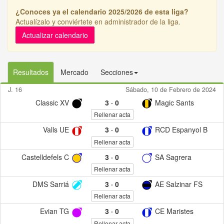
¿Conoces ya el calendario 2025/2026 de esta liga?
Actualízalo y conviértete en administrador de la liga.
Actualizar calendario
Resultados
Mercado
Secciones
J. 16
Sábado, 10 de Febrero de 2024
Classic XV
3
·
0
Magic Sants
Rellenar acta
Valls UE
3
·
0
RCD Espanyol B
Rellenar acta
Castelldefels C
3
·
0
SA Sagrera
Rellenar acta
DMS Sarriá
3
·
0
AE Salzinar FS
Rellenar acta
Evian TG
3
·
0
CE Maristes
Rellenar acta