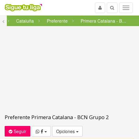
Usuario
Buscar
Menu
la
<
Cataluña
Preferente
Primera Catalana - BCN Grupo 2
Preferente Primera Catalana - BCN Grupo 2
Seguir
Opciones