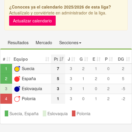
¿Conoces ya el calendario 2025/2026 de esta liga?
Actualízalo y conviértete en administrador de la liga.
Actualizar calendario
Resultados
Mercado
Secciones
#
Equipo
Pt
J
G
E
P
DG
1
Suecia
7
3
2
1
0
2
2
España
5
3
1
2
0
5
3
Eslovaquia
3
3
1
0
2
-5
4
Polonia
1
3
0
1
2
-2
Suecia, España
Eslovaquia
Polonia