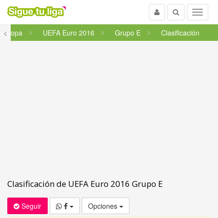
Usuario
Buscar
Menu
Europa
<
UEFA Euro 2016
Grupo E
Clasificación
Clasificación de UEFA Euro 2016 Grupo E
Seguir
Opciones