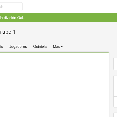
Segunda división Gallega Grup...
Grupo 1
io
Jugadores
Quiniela
Más