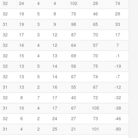
32
24
4
4
102
28
74
32
19
5
8
75
46
29
31
19
3
9
98
65
33
32
17
3
12
87
70
17
32
16
4
12
64
57
7
32
15
4
13
69
70
-1
32
13
5
14
56
75
-19
32
13
5
14
67
74
-7
31
13
2
16
55
67
-12
32
8
7
17
40
72
-32
31
10
4
17
67
105
-38
32
6
2
24
27
73
-46
31
4
2
25
21
101
-80