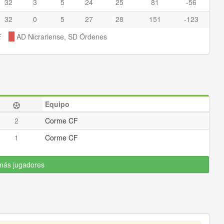
32
3
5
24
25
81
-56
32
0
5
27
28
151
-123
F
AD Nicrariense, SD Órdenes
Equipo
2
Corme CF
1
Corme CF
más jugadores