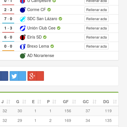
0
·
1
U Campestre
Rellenar acta
2
·
3
Corme CF
Rellenar acta
7
·
0
SDC San Lázaro
Rellenar acta
1
·
3
Unión Club Cee
Rellenar acta
6
·
0
Eirís SD
Rellenar acta
0
·
0
Brexo Lema
Rellenar acta
AD Nicrariense
J
G
E
P
GF
GC
DG
32
30
1
1
156
37
119
32
29
1
2
169
34
135