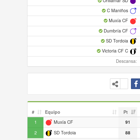
Orillamar SD
C Maniños
Muxía CF
Dumbría CF
SD Tordoia
Victoria CF C
Descansa:
#
Equipo
Pt
1
Muxía CF
91
2
SD Tordoia
88