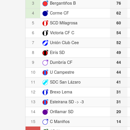
3
Bergantiños B
76
4
Corme CF
62
5
SCD Milagrosa
60
6
Victoria CF C
54
7
Unión Club Cee
52
8
Eirís SD
49
9
Dumbría CF
44
10
U Campestre
44
11
SDC San Lázaro
41
12
Brexo Lema
31
13
Esteirana SD -> -3
31
14
Orillamar SD
20
15
C Maniños
14