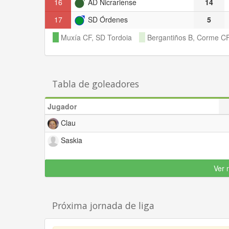
16
AD Nicrariense
14
17
SD Órdenes
5
Muxía CF, SD Tordoia
Bergantiños B, Corme C
Tabla de goleadores
Jugador
Clau
Saskia
Ver 
Próxima jornada de liga