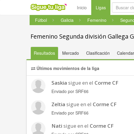
(current)
Inicio
Ligas
Fútbol
Galicia
Femenino
Femenino Segunda división Gallega 
Resultados
Mercado
Clasificación
Calendar
Últimos movimientos de la liga
Saskia
sigue en el
Corme CF
Enviado por SRF66
Zeltia
sigue en el
Corme CF
Enviado por SRF66
Nati
sigue en el
Corme CF