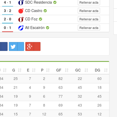
4
·
1
SDC Residencia
Rellenar acta
3
·
2
CD Castro
Rellenar acta
2
·
0
CD Foz
Rellenar acta
0
·
1
Atl Escairón
Rellenar acta
J
G
E
P
GF
GC
DG
34
25
7
2
82
22
60
34
21
4
9
63
45
18
34
19
9
6
77
32
45
34
19
7
8
69
43
26
34
15
7
12
65
53
12