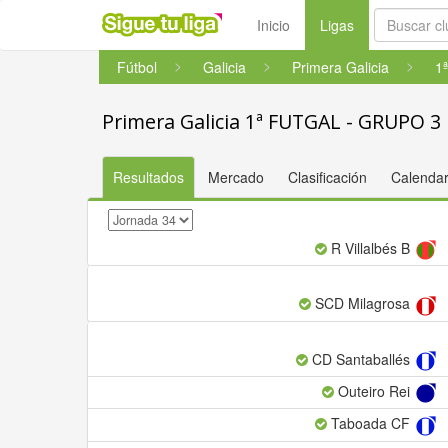
(current)
Inicio
Ligas
Fútbol
Galicia
Primera Galicia
1
Primera Galicia 1ª FUTGAL - GRUPO 3
Resultados
Mercado
Clasificación
Calendar
R Villalbés B
SCD Milagrosa
CD Santaballés
Outeiro Rei
Taboada CF