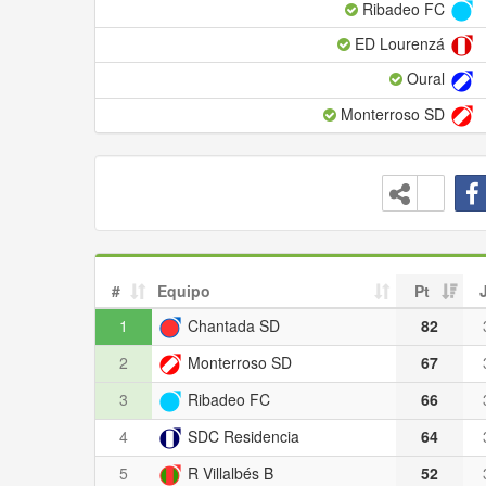
Ribadeo FC
ED Lourenzá
Oural
Monterroso SD
#
Equipo
Pt
1
Chantada SD
82
2
Monterroso SD
67
3
Ribadeo FC
66
4
SDC Residencia
64
5
R Villalbés B
52