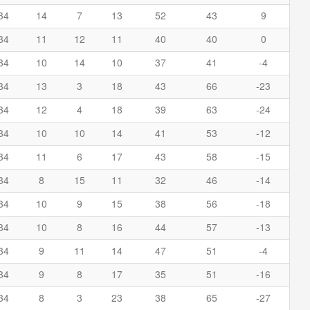
34
14
7
13
52
43
9
34
11
12
11
40
40
0
34
10
14
10
37
41
-4
34
13
3
18
43
66
-23
34
12
4
18
39
63
-24
34
10
10
14
41
53
-12
34
11
6
17
43
58
-15
34
8
15
11
32
46
-14
34
10
9
15
38
56
-18
34
10
8
16
44
57
-13
34
9
11
14
47
51
-4
34
9
8
17
35
51
-16
34
8
3
23
38
65
-27