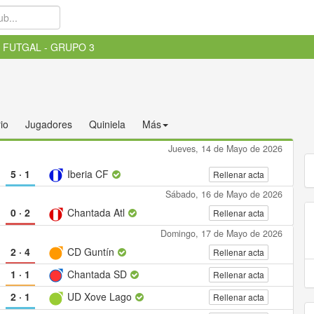
ª FUTGAL - GRUPO 3
io
Jugadores
Quiniela
Más
Jueves, 14 de Mayo de 2026
5
·
1
Iberia CF
Rellenar acta
Sábado, 16 de Mayo de 2026
0
·
2
Chantada Atl
Rellenar acta
Domingo, 17 de Mayo de 2026
2
·
4
CD Guntín
Rellenar acta
1
·
1
Chantada SD
Rellenar acta
2
·
1
UD Xove Lago
Rellenar acta