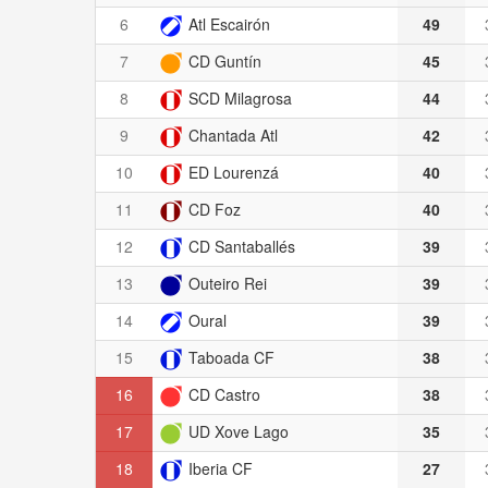
6
Atl Escairón
49
7
CD Guntín
45
8
SCD Milagrosa
44
9
Chantada Atl
42
10
ED Lourenzá
40
11
CD Foz
40
12
CD Santaballés
39
13
Outeiro Rei
39
14
Oural
39
15
Taboada CF
38
16
CD Castro
38
17
UD Xove Lago
35
18
Iberia CF
27